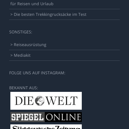
für Reisen und Urlaub
> Die besten Trekkingrucksäcke im Test
SONSTIGES:
> Reiseausrüstung
> Mediakit
FOLGE UNS AUF INSTAGRAM:
BEKANNT AUS: