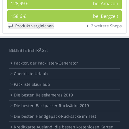
128,99 €
bei Amazon
158,6 €
bei Bergzeit
Produkt vergleichen
2 weitere Shops
BELIEBTE BEITRÄGE:
> Packtor, der Packlisten-Generator
> Checkliste Urlaub
> Packliste Skiurlaub
> Die besten Reisekameras 2019
> Die besten Backpacker Rucksäcke 2019
> Die besten Handgepäck-Rucksäcke im Test
> Kreditkarte Ausland: die besten kostenlosen Karten