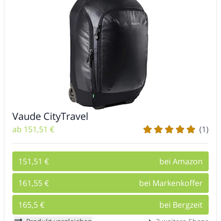
Vaude CityTravel
ab 151,51 €
(1)
151,51 €
bei Amazon
161,55 €
bei Markenkoffer
165,5 €
bei Bergzeit