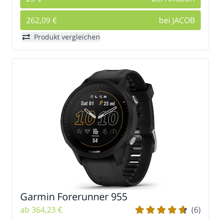
262,09 €
bei JACOB
Produkt vergleichen
Garmin Forerunner 955
ab 364,23 €
(6)