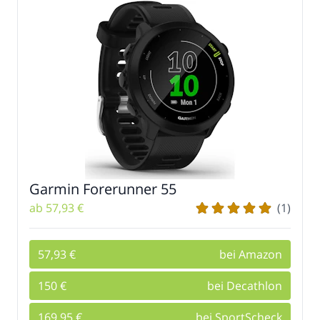
Garmin Forerunner 55
ab 57,93 €
(1)
57,93 €
bei Amazon
150 €
bei Decathlon
169,95 €
bei SportScheck