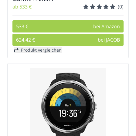
ab 533 €
(0)
533 €
bei Amazon
624,42 €
bei JACOB
Produkt vergleichen