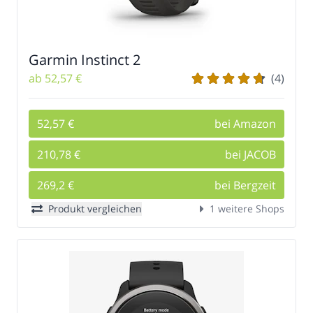
Garmin Instinct 2
ab 52,57 €
(4)
52,57 €
bei Amazon
210,78 €
bei JACOB
269,2 €
bei Bergzeit
Produkt vergleichen
1 weitere Shops