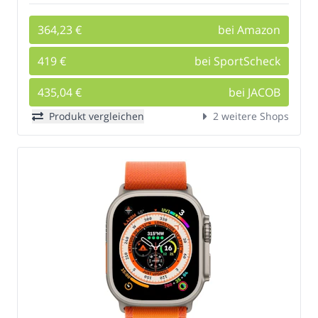
364,23 €
bei Amazon
419 €
bei SportScheck
435,04 €
bei JACOB
Produkt vergleichen
2 weitere Shops