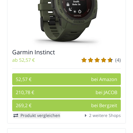
Garmin Instinct
ab 52,57 €
(4)
52,57 €
bei Amazon
210,78 €
bei JACOB
269,2 €
bei Bergzeit
Produkt vergleichen
2 weitere Shops