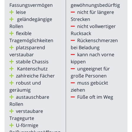
Fassungsvermögen
gewöhnungsbedürftig
leise
nicht für längere
geländegängige
Strecken
Rollen
nicht vollwertiger
flexible
Rucksack
Tragemöglichkeiten
Rückenschmerzen
platzsparend
bei Beladung
verstaubar
kann nach vorne
stabile Chassis
kippen
Kantenschutz
ungeeignet für
zahlreiche Fächer
große Personen
robust und
muss gebückt
geräumig
ziehen
austauschbare
Füße oft im Weg
Rollen
verstaubare
Tragegurte
U-förmige