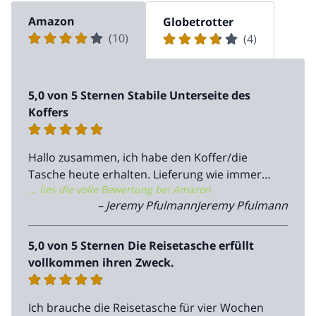
Amazon
Globetrotter
(10)
(4)
5,0 von 5 Sternen Stabile Unterseite des
Koffers
Hallo zusammen, ich habe den Koffer/die
Tasche heute erhalten. Lieferung wie immer
... lies die volle Bewertung bei Amazon
unkompliziert und schnell. Was ich richtig gut
– Jeremy PfulmannJeremy Pfulmann
finden ist, dass die Tasche unten verstärkt ist
wie ein Koffer, damit schwere Gegenstände
nicht für ein schleifen der Tasche sorgen.
5,0 von 5 Sternen Die Reisetasche erfüllt
Zusätzlich ist das Packmass der
vollkommen ihren Zweck.
zusammengefallteten Tasche sehr klein, da
die Tasche sich selber als eine Kleine Tasche
Ich brauche die Reisetasche für vier Wochen
zusammenfalten lässt, dass hatte ich vorher