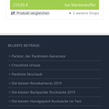
219,95 €
bei Markenkoffer
Produkt vergleichen
2 weitere Shops
BELIEBTE BEITRÄGE:
> Packtor, der Packlisten-Generator
> Checkliste Urlaub
> Packliste Skiurlaub
> Die besten Reisekameras 2019
> Die besten Backpacker Rucksäcke 2019
> Die besten Handgepäck-Rucksäcke im Test