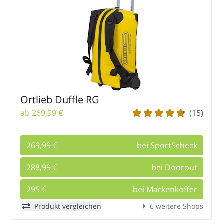
Ortlieb Duffle RG
ab 269,99 €
(15)
269,99 €
bei SportScheck
288,99 €
bei Doorout
295 €
bei Markenkoffer
Produkt vergleichen
6 weitere Shops