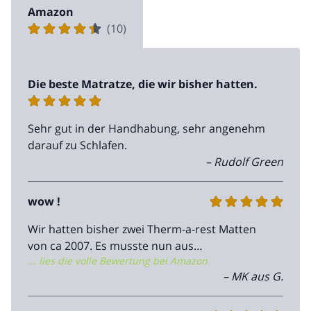
Amazon
(10)
Die beste Matratze, die wir bisher hatten.
Sehr gut in der Handhabung, sehr angenehm
darauf zu Schlafen.
– Rudolf Green
wow !
Wir hatten bisher zwei Therm-a-rest Matten
von ca 2007. Es musste nun aus
... lies die volle Bewertung bei Amazon
unterschiedlichen Gründen neue Matten
– MK aus G.
beschafft werden. Der Hersteller "Therm-a-
rest" war von vorne herein gesetzt, da wir mit