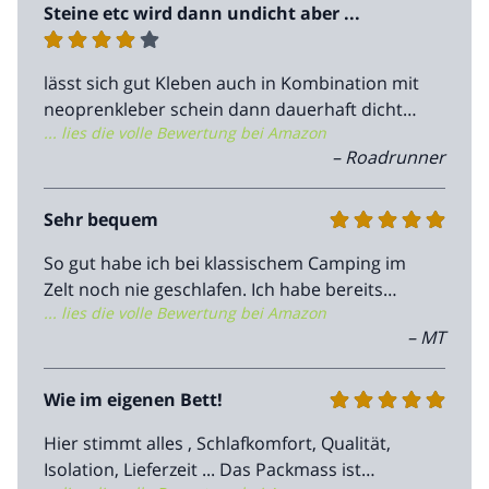
Steine etc wird dann undicht aber ...
lässt sich gut Kleben auch in Kombination mit
neoprenkleber schein dann dauerhaft dicht
... lies die volle Bewertung bei Amazon
zu bleiben. Ansonsten super bequem
– Roadrunner
Sehr bequem
So gut habe ich bei klassischem Camping im
Zelt noch nie geschlafen. Ich habe bereits
... lies die volle Bewertung bei Amazon
etliche Therm-a-Rest Matratzen in
– MT
verschiedenen Stärken, und die sind
durchweg gut und auf den Zweck abgestimmt
(leicht und kompakt für Fahrradtouren). Diese
Wie im eigenen Bett!
Matratze hat mich vollends überzeugt, nicht
Hier stimmt alles , Schlafkomfort, Qualität,
vom Gewicht her - was dennoch recht
Isolation, Lieferzeit ... Das Packmass ist
akzeptabel ist, wenn man mit dem Auto