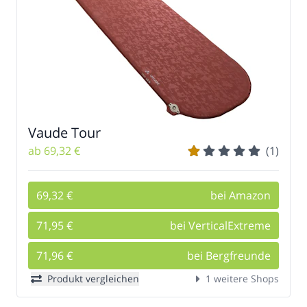
Vaude Tour
ab 69,32 €
(1)
69,32 €
bei Amazon
71,95 €
bei VerticalExtreme
71,96 €
bei Bergfreunde
Produkt vergleichen
1 weitere Shops