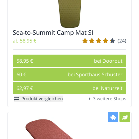
Sea-to-Summit Camp Mat SI
ab 58,95 €
(24)
58,95 €
bei Doorout
60 €
bei Sporthaus Schuster
62,97 €
bei Naturzeit
Produkt vergleichen
3 weitere Shops