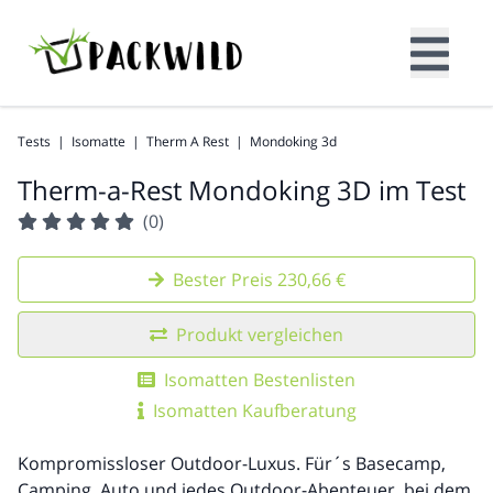
Tests
|
Isomatte
|
Therm A Rest
|
Mondoking 3d
Therm-a-Rest Mondoking 3D im Test
(0)
Bester Preis 230,66 €
Produkt vergleichen
Isomatten Bestenlisten
Isomatten Kaufberatung
Kompromissloser Outdoor-Luxus. Für´s Basecamp,
Camping, Auto und jedes Outdoor-Abenteuer, bei dem