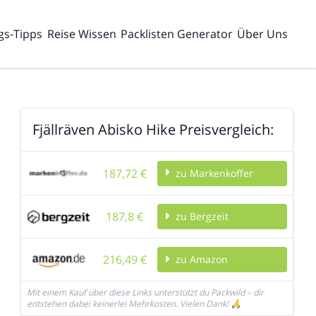
gs-Tipps
Reise Wissen
Packlisten Generator
Über Uns
Fjällräven Abisko Hike Preisvergleich:
187,72 €
zu Markenkoffer
187,8 €
zu Bergzeit
216,49 €
zu Amazon
Mit einem Kauf über diese Links unterstützt du Packwild – dir
entstehen dabei keinerlei Mehrkosten. Vielen Dank! 🙏