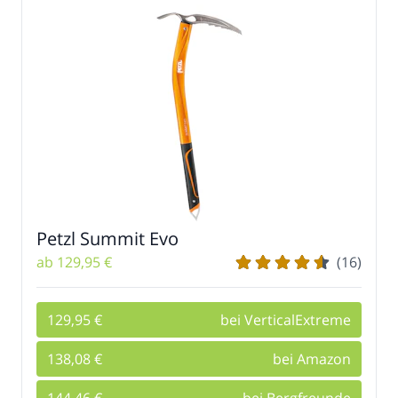
Petzl Summit Evo
ab 129,95 €
(16)
129,95 €
bei VerticalExtreme
138,08 €
bei Amazon