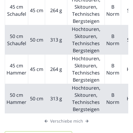
45 cm
Skitouren,
B
45 cm
264 g
Sc
Schaufel
Technisches
Norm
Bergsteigen
Hochtouren,
50 cm
Skitouren,
B
50 cm
313 g
Sc
Schaufel
Technisches
Norm
Bergsteigen
Hochtouren,
45 cm
Skitouren,
B
45 cm
264 g
H
Hammer
Technisches
Norm
Bergsteigen
Hochtouren,
50 cm
Skitouren,
B
50 cm
313 g
H
Hammer
Technisches
Norm
Bergsteigen
Verschiebe mich