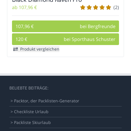
ab 107,96 €
(2)
107,96 €
bei Bergfreunde
120 €
bei Sporthaus Schuster
Produkt vergleichen
BELIEBTE BEITRÄGE:
> Packtor, der Packlisten-Generator
> Checkliste Urlaub
> Packliste Skiurlaub