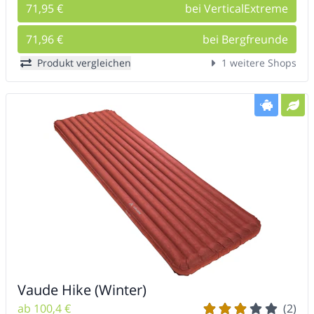
71,95 €
bei VerticalExtreme
71,96 €
bei Bergfreunde
Produkt vergleichen
1 weitere Shops
Vaude Hike (Winter)
ab 100,4 €
(2)