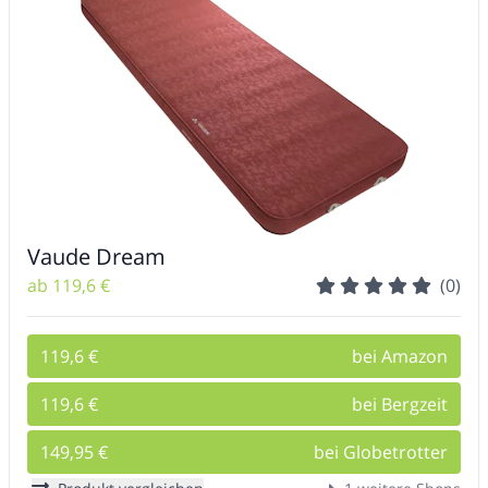
Vaude Dream
ab 119,6 €
(0)
119,6 €
bei Amazon
119,6 €
bei Bergzeit
149,95 €
bei Globetrotter