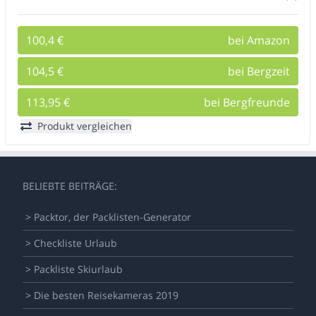
100,4 €
bei Amazon
104,5 €
bei Bergzeit
113,95 €
bei Bergfreunde
Produkt vergleichen
BELIEBTE BEITRÄGE:
> Packtor, der Packlisten-Generator
> Checkliste Urlaub
> Packliste Skiurlaub
> Die besten Reisekameras 2019