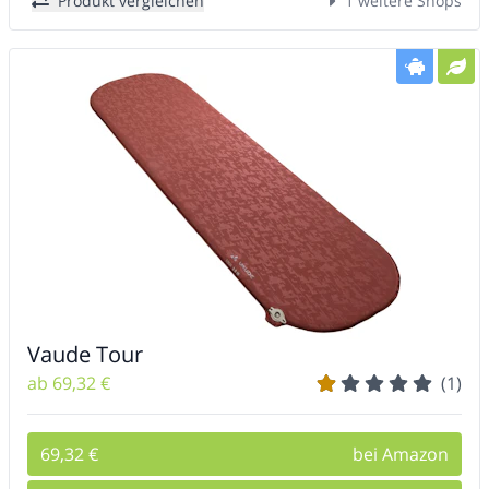
Produkt vergleichen
1 weitere Shops
Vaude Tour
ab 69,32 €
(1)
69,32 €
bei Amazon