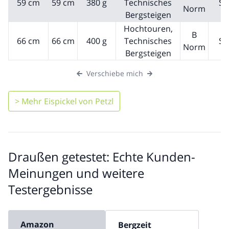
59 cm
59 cm
380 g
Technisches
Sc
Norm
Bergsteigen
Hochtouren,
B
66 cm
66 cm
400 g
Technisches
Sc
Norm
Bergsteigen
Verschiebe mich
> Mehr Eispickel von Petzl
Draußen getestet: Echte Kunden-
Meinungen und weitere
Testergebnisse
Amazon
Bergzeit