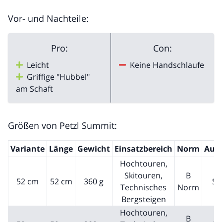
Vor- und Nachteile:
Pro:
Con:
Leicht
Keine Handschlaufe
Griffige "Hubbel"
am Schaft
Größen von Petzl Summit:
Variante
Länge
Gewicht
Einsatzbereich
Norm
Aus
Hochtouren,
Skitouren,
B
52 cm
52 cm
360 g
Sc
Technisches
Norm
Bergsteigen
Hochtouren,
B