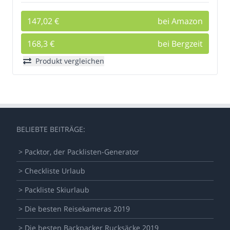
147,02 €
bei Amazon
168,3 €
bei Bergzeit
Produkt vergleichen
BELIEBTE BEITRÄGE:
> Packtor, der Packlisten-Generator
> Checkliste Urlaub
> Packliste Skiurlaub
> Die besten Reisekameras 2019
> Die besten Backpacker Rucksäcke 2019