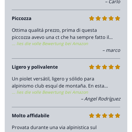
– Carlo
am Pickelloch am Kopf befestigten
Bandschlinge selbst bauen (sollte dann etwa
bis zum Dorn reichen) - oder eben alt. kaufen -
Piccozza
z.B. "Petzl Rando"
Ottima qualitá prezzo, prima di questa
piccozza avevo una ct che ha sempre fatto il
... lies die volle Bewertung bei Amazon
suo lavoro questa per è decisamente
– marco
superiore come qualitá dei materiali
Ligero y polivalente
Un piolet versátil, ligero y sólido para
alpinismo club esquí de montaña. En esta
... lies die volle Bewertung bei Amazon
medida, 52 centímetros, es muy polivalente.
– Angel Rodríguez
Molto affidabile
Provata durante una via alpinistica sul