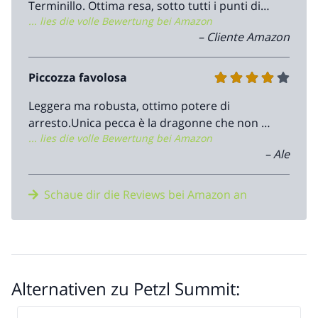
Terminillo. Ottima resa, sotto tutti i punti di
... lies die volle Bewertung bei Amazon
vista, sia nelle fasi di avvicinamento che nella
– Cliente Amazon
scalata vera e propria.
Piccozza favolosa
Leggera ma robusta, ottimo potere di
arresto.Unica pecca è la dragonne che non è
... lies die volle Bewertung bei Amazon
inclusa insieme anche alle protezioni per le
– Ale
punte.
Schaue dir die Reviews bei Amazon an
Alternativen zu Petzl Summit: