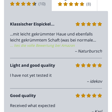
(10)
(8)
Klassischer Eispickel...
...mit leicht gekrümmter Haue und ebenfalls
leicht gekrümmtem Schaft (was bei normalen
... lies die volle Bewertung bei Amazon
Gletschertouren im Prinzip keinen
– Naturbursch
Unterschied macht). Die Haue aus
gehärtetem Stahl (Leichtpickel i.d.R. nur aus
Aluminium - schlecht beim Stufenschlagen
Light and good quality
und eher was für Skitourengeher...) muss (wie
I have not yet tested it
hier leider nicht ersichtlich) selbst geschärft
– idekov
werden - ebenfalls wie die Schaufel.Sprich: bei
Lieferung keienerlei "Spitze" vorhanden - am
besten per Feile - was aber bei der Härte des
Good quality
Materials durchaus eine Std. dauern kann -
Received what expected
oder auch z.B. per Bandschleifer (Achtung wg.
– Karl