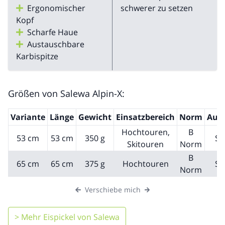
Ergonomischer
schwerer zu setzen
Kopf
Scharfe Haue
Austauschbare
Karbispitze
Größen von Salewa Alpin-X:
Variante
Länge
Gewicht
Einsatzbereich
Norm
Aus
Hochtouren,
B
53 cm
53 cm
350 g
Sc
Skitouren
Norm
B
65 cm
65 cm
375 g
Hochtouren
Sc
Norm
Verschiebe mich
> Mehr Eispickel von Salewa