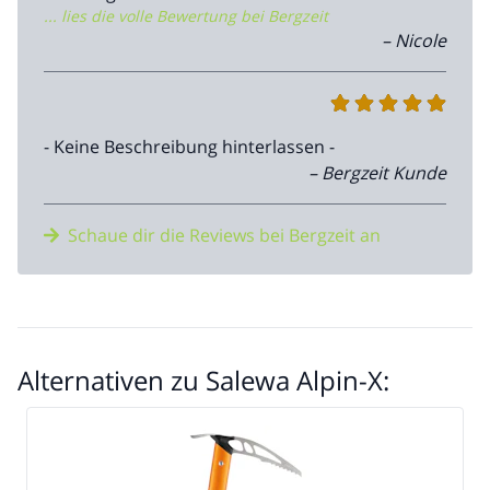
... lies die volle Bewertung bei Bergzeit
verglicht auch nicht ganz günstig. Die Haue
– Nicole
hat viel "Biss". Für Skitouren und leichtere
Hochtouren m.E. sehr gut geeignet.
- Keine Beschreibung hinterlassen -
– Bergzeit Kunde
Schaue dir die Reviews bei Bergzeit an
Alternativen zu Salewa Alpin-X: