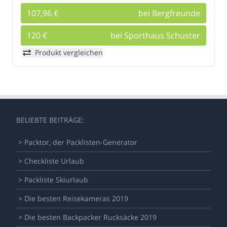
107,96 €
bei Bergfreunde
120 €
bei Sporthaus Schuster
Produkt vergleichen
BELIEBTE BEITRÄGE:
> Packtor, der Packlisten-Generator
> Checkliste Urlaub
> Packliste Skiurlaub
> Die besten Reisekameras 2019
> Die besten Backpacker Rucksäcke 2019