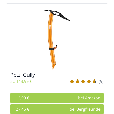
Petzl Gully
ab 113,99 €
(9)
113,99 €
bei Amazon
127,46 €
bei Bergfreunde