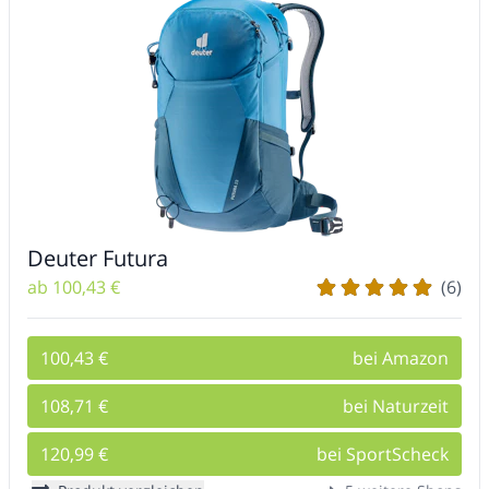
Deuter Futura
ab 100,43 €
(6)
100,43 €
bei Amazon
108,71 €
bei Naturzeit
120,99 €
bei SportScheck