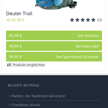
Deuter Trail
ab 85,98 €
(0)
85,98 €
bei Amazon
98,94 €
bei Naturzeit
99,95 €
bei Sporthaus Schuster
Produkt vergleichen
BELIEBTE BEITRÄGE:
> Packtor, der Packlisten-Generator
> Checkliste Urlaub