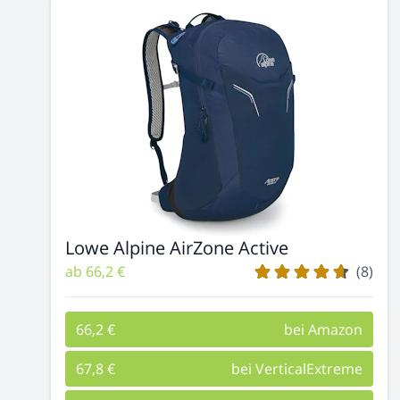
Lowe Alpine AirZone Active
ab 66,2 €
(8)
66,2 €
bei Amazon
67,8 €
bei VerticalExtreme