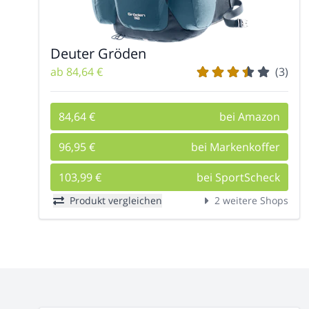
Deuter Gröden
ab 84,64 €
(3)
84,64 €
bei Amazon
96,95 €
bei Markenkoffer
103,99 €
bei SportScheck
Produkt vergleichen
2 weitere Shops