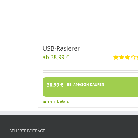
USB-Rasierer
ab 38,99 €
Rated
3.00
out
of 5
38,99
€
BEI AMAZON KAUFEN
BELIEBTE BEITRÄGE