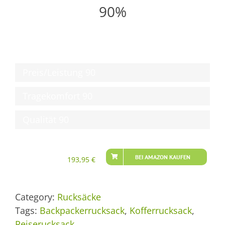
90%
Preis/Leistung
90
Tragekomfort
90
Qualität
90
BEI AMAZON KAUFEN
193,95
€
Category:
Rucksäcke
Tags:
Backpackerrucksack
,
Kofferrucksack
,
Reiserucksack