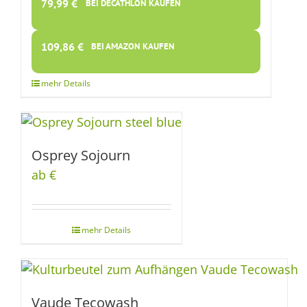
79,99
€
BEI DECATHLON KAUFEN
109,86
€
BEI AMAZON KAUFEN
Osprey Sojourn
ab €
Vaude Tecowash