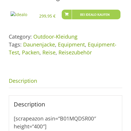
BEI IDEALO KAUFEN
299,95
€
Category:
Outdoor-Kleidung
Tags:
Daunenjacke
,
Equipment
,
Equipment-
Test
,
Packen
,
Reise
,
Reisezubehör
Description
Description
[scrapeazon asin=“B01MQDSR00″
height=“400″]