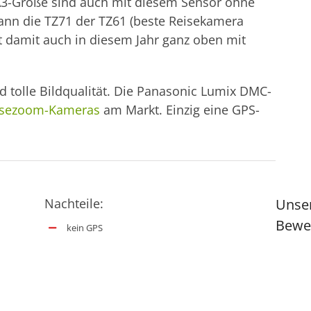
A3-Größe sind auch mit diesem Sensor ohne
kann die TZ71 der TZ61 (beste Reisekamera
t damit auch in diesem Jahr ganz oben mit
d tolle Bildqualität. Die Panasonic Lumix DMC-
isezoom-Kameras
am Markt. Einzig eine GPS-
Nachteile:
Unse
Bewe
kein GPS