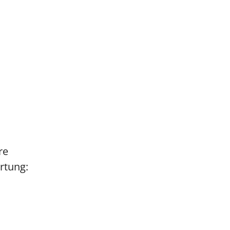
re
rtung: