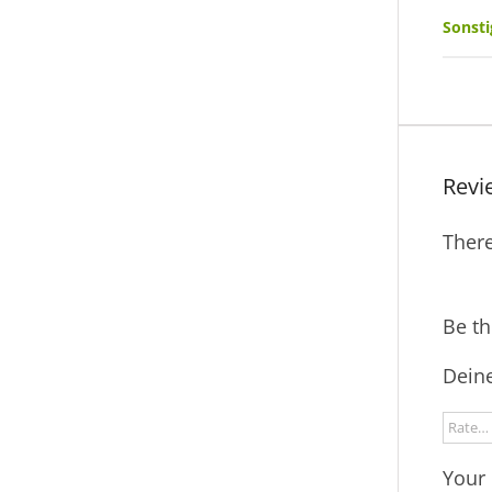
Sonsti
Revi
There
Be th
Deine
Your