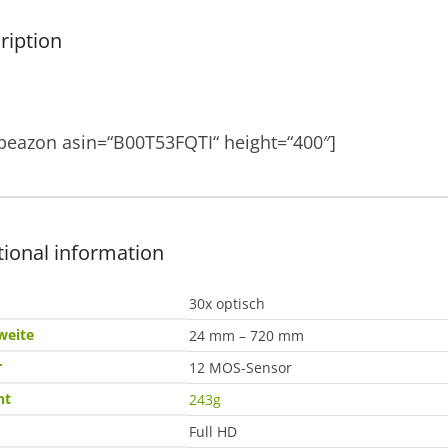
ription
peazon asin=“B00T53FQTI“ height=“400″]
tional information
30x optisch
weite
24 mm – 720 mm
r
12 MOS-Sensor
ht
243g
Full HD