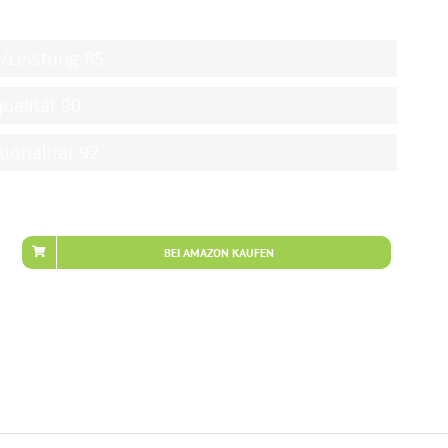
s/Leistung
85
ualität
90
tionalität
92
BEI AMAZON KAUFEN