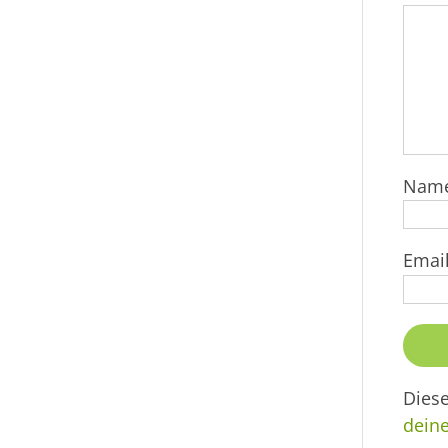
Nam
Emai
Dies
dein