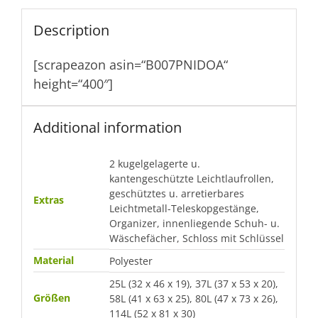
Description
[scrapeazon asin=“B007PNIDOA“
height=“400″]
Additional information
2 kugelgelagerte u.
kantengeschützte Leichtlaufrollen,
geschütztes u. arretierbares
Extras
Leichtmetall-Teleskopgestänge,
Organizer, innenliegende Schuh- u.
Wäschefächer, Schloss mit Schlüssel
Material
Polyester
25L (32 x 46 x 19), 37L (37 x 53 x 20),
Größen
58L (41 x 63 x 25), 80L (47 x 73 x 26),
114L (52 x 81 x 30)