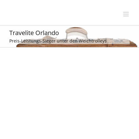
Zum
Inhalt
springen
Travelite Orlando
Preis-Leistungs-Sieger unter den Weichtrolleys