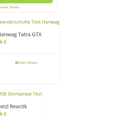
anwag Tatra GTX
b €
etzl Reactik
b €