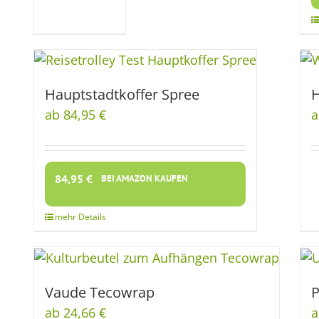
Hauptstadtkoffer Spree
H
ab 84,95 €
a
84,95
€
BEI AMAZON KAUFEN
Vaude Tecowrap
P
ab 24,66 €
a