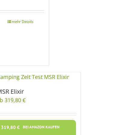
SR Elixir
b 319,80 €
319,80
€
BEI AMAZON KAUFEN