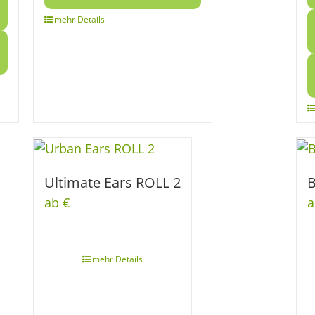
Ultimate Ears ROLL 2
B
ab €
a