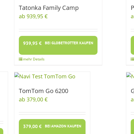
Tatonka Family Camp
P
ab 939,95 €
a
939,95
€
BEI GLOBETROTTER KAUFEN
TomTom Go 6200
G
ab 379,00 €
a
379,00
€
BEI AMAZON KAUFEN