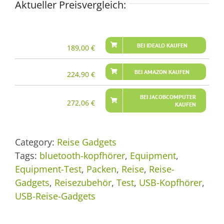
Aktueller Preisvergleich:
BEI IDEALO KAUFEN
189,00
€
BEI AMAZON KAUFEN
224,90
€
BEI JACOBCOMPUTER
272,06
€
KAUFEN
Category:
Reise Gadgets
Tags:
bluetooth-kopfhörer
,
Equipment
,
Equipment-Test
,
Packen
,
Reise
,
Reise-
Gadgets
,
Reisezubehör
,
Test
,
USB-Kopfhörer
,
USB-Reise-Gadgets