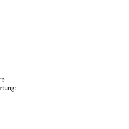
re
rtung: