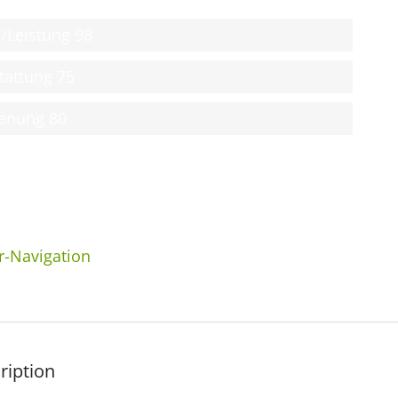
s/Leistung
98
tattung
75
enung
80
-Navigation
ription