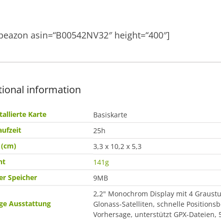
apeazon asin=“B00542NV32″ height=“400″]
tional information
tallierte Karte
Basiskarte
ufzeit
25h
 (cm)
3,3 x 10,2 x 5,3
ht
141g
er Speicher
9MB
2,2" Monochrom Display mit 4 Graustu
ge Ausstattung
Glonass-Satelliten, schnelle Positions
Vorhersage, unterstützt GPX-Dateien,