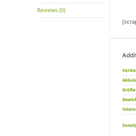
Reviews (0)
[scr
Addi
Vorins
Akkula
Größe
Gewic
Intern
Sonsti