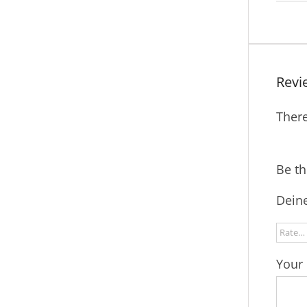
Revi
There
Be th
Deine
Your