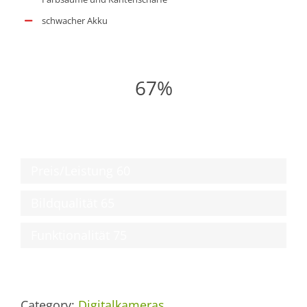
schwacher Akku
67%
Preis/Leistung
60
Bildqualität
65
Funktionalität
75
Category:
Digitalkameras