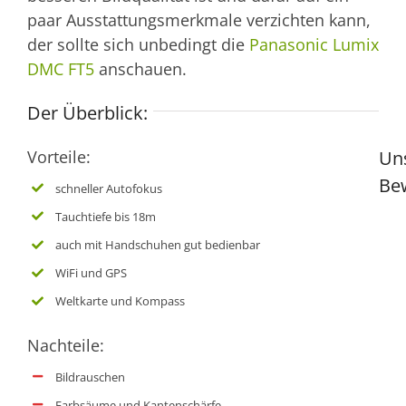
paar Ausstattungsmerkmale verzichten kann,
der sollte sich unbedingt die
Panasonic Lumix
DMC FT5
anschauen.
Der Überblick:
Vorteile:
Un
Be
schneller Autofokus
Tauchtiefe bis 18m
auch mit Handschuhen gut bedienbar
WiFi und GPS
Weltkarte und Kompass
Nachteile:
Bildrauschen
Farbsäume und Kantenschärfe