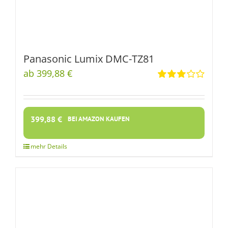
Panasonic Lumix DMC-TZ81
ab 399,88 €
Rated
3.00
out
of 5
399,88
€
BEI AMAZON KAUFEN