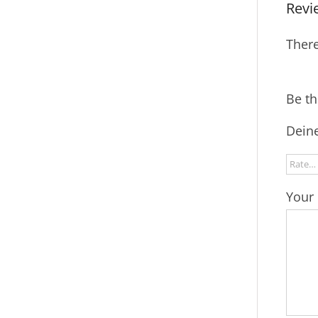
Revi
There
Be th
Deine
Your