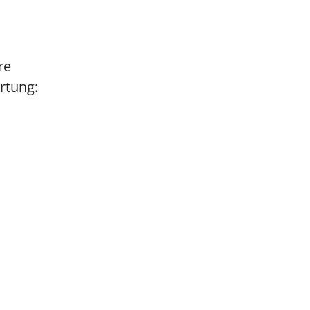
re
rtung: