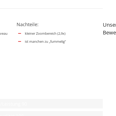
Nachteile:
Unse
Bewe
iveau
kleiner Zoombereich (2,9x)
ist manchen zu „fummelig“
s/Leistung
90
ualität
100