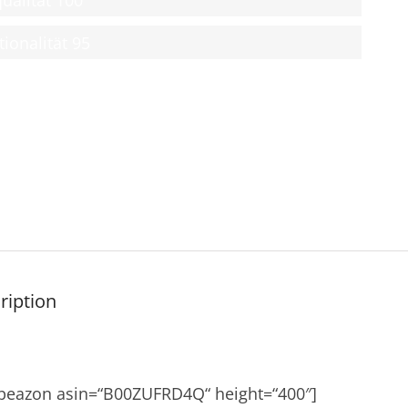
tionalität
95
ription
apeazon asin=“B00ZUFRD4Q“ height=“400″]