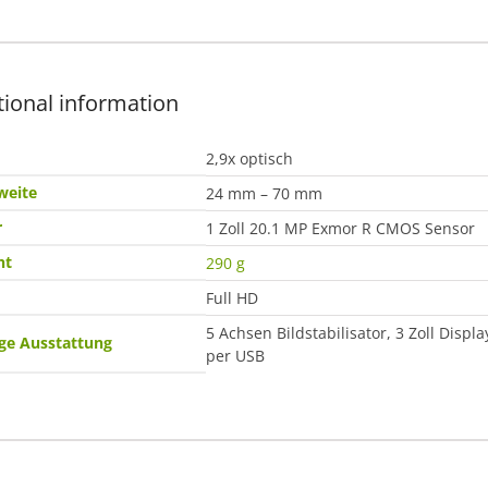
tional information
2,9x optisch
weite
24 mm – 70 mm
r
1 Zoll 20.1 MP Exmor R CMOS Sensor
ht
290 g
Full HD
5 Achsen Bildstabilisator, 3 Zoll Displa
ge Ausstattung
per USB