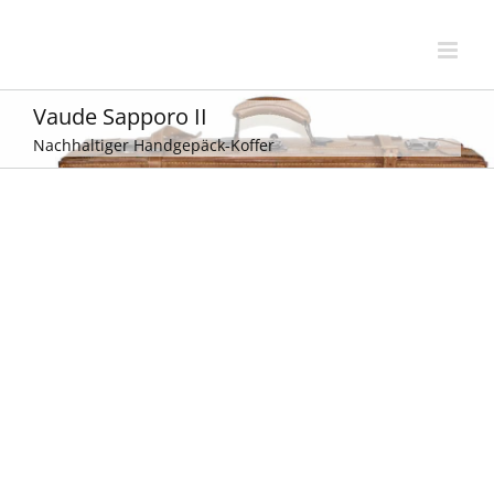
Zum
Inhalt
springen
Vaude Sapporo II
Nachhaltiger Handgepäck-Koffer