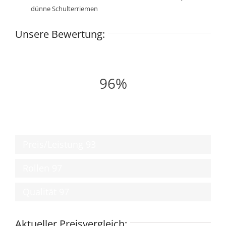
dünne Schulterriemen
Unsere Bewertung:
96%
Preis/Leistung
93
Rollen
97
Qualität
97
Aktueller Preisvergleich: