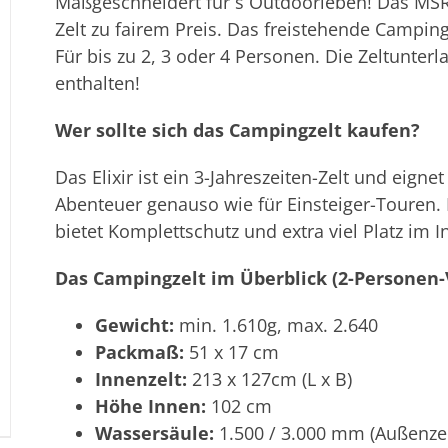
Maßgeschneidert für´s Outdoorleben! Das MSR El
Zelt zu fairem Preis. Das freistehende Camping
Für bis zu 2, 3 oder 4 Personen. Die Zeltunterl
enthalten!
Wer sollte sich das Campingzelt kaufen?
Das Elixir ist ein 3-Jahreszeiten-Zelt und eign
Abenteuer genauso wie für Einsteiger-Touren. E
bietet Komplettschutz und extra viel Platz im 
Das Campingzelt im Überblick (2-Personen-
Gewicht:
min. 1.610g, max. 2.640
Packmaß:
51 x 17 cm
Innenzelt:
213 x 127cm (L x B)
Höhe Innen:
102 cm
Wassersäule:
1.500 / 3.000 mm (Außenze