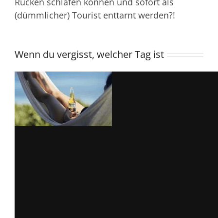
Rücken schlafen können und sofort als
(dümmlicher) Tourist enttarnt werden?!
Wenn du vergisst, welcher Tag ist