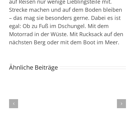
auf Reisen nur wenige Lieblingsteile mit.
Strecke machen und auf dem Boden bleiben
– das mag sie besonders gerne. Dabei es ist
egal: Ob zu Fuß im Dschungel. Mit dem
Motorrad in der Wüste. Mit Rucksack auf den
nächsten Berg oder mit dem Boot im Meer.
Ähnliche Beiträge
Flug annulliert:
So bleibst du
Winterausfl
e
entspannt –
mit Kindern: 
und sicherst dir
Tipps und
deine
Packliste
Entschädigung