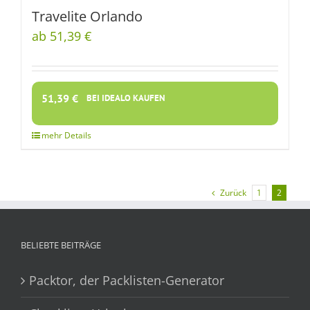
Travelite Orlando
ab 51,39 €
51,39
€
BEI IDEALO KAUFEN
Zurück
1
2
BELIEBTE BEITRÄGE
Packtor, der Packlisten-Generator