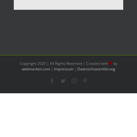
Copyright 2020 | All Rights Reserved | Created with
by
webmarken.com
|
Impressum
|
Datenschutzerklärung
Facebook
Twitter
Instagram
Pinterest