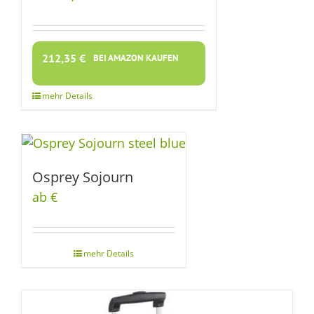
212,35
€
BEI AMAZON KAUFEN
Osprey Sojourn
ab €