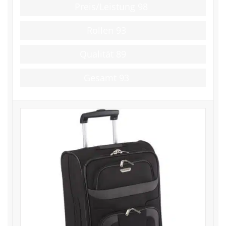
Preis/Leistung
98
Rollen
93
Qualität
89
Gesamt
93