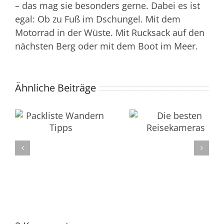
– das mag sie besonders gerne. Dabei es ist
egal: Ob zu Fuß im Dschungel. Mit dem
Motorrad in der Wüste. Mit Rucksack auf den
nächsten Berg oder mit dem Boot im Meer.
Ähnliche Beiträge
r
Trekkingruck
Die 5 besten
n
Test: Die 6
Reisekameras
e
besten
im Vergleich
s
Trekkingruck
im Vergleic