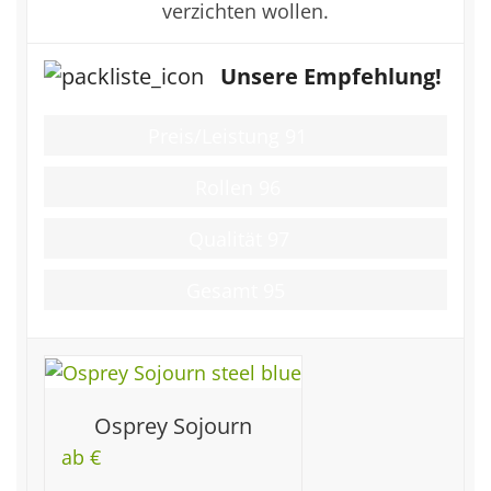
verzichten wollen.
Unsere Empfehlung!
Preis/Leistung
91
Rollen
96
Qualität
97
Gesamt
95
Osprey Sojourn
ab €